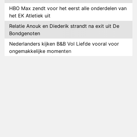
HBO Max zendt voor het eerst alle onderdelen van
het EK Atletiek uit
Relatie Anouk en Diederik strandt na exit uit De
Bondgenoten
Nederlanders kijken B&B Vol Liefde vooral voor
ongemakkelijke momenten
Ron Jans maakt dit seizoen zijn opwachting als
analist
Deze tien BN'ers doen mee aan het nieuwe seizoen
van Bestemming X
Vanavond op tv: jubileumseizoen van Van
Onschatbare Waarde gaat van start
Winnaar 31e cyclus De Bondgenoten gelekt
Anouk en Diederik verlaten De Bondgenoten
AVROTROS komt met reboot van Fort Alpha