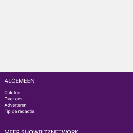
Henny Huisman herkent B&B Vol Liefde-deelnemer
Fred niet terug op televisie
Omroep Zwart volgt jonge emigranten in nieuwe
realityserie Welkom Terug
ALGEMEEN
Colofon
Over ons
Adverteren
Tip de redactie
MEER SHOWBIZZNETWORK