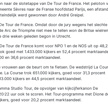
 naar de slotetappe van De Tour de France. Het peloton 
eente Sèvres naar de Franse hoofdstad Parijs, een afstan
uiteindelijk werd gewonnen door André Greipel.
 De Tour de France. Omdat door de jury wegens het slechte
de Arc de Triomphe niet mee te tellen won de Britse wielre
e drie weken geleden begon in Utrecht.
 De Tour de France komt voor NPO 1 en de NOS uit op 48,2
k goed met 1.433.000 kijkers en 52,4 procent marktaande
00 en 36,6 procent marktaandeel.
 vrouwen aan de beurt om te fietsen. De wedstrijd La Cou
e. La Course trok 651.000 kijkers, goed voor 31,3 procent
3.000 kijkers en 44,5 procent marktaandeel.
amma Studio Tour, de opvolger van kijkcijferkanon De
0:22 uur ook te scoren. Het Tour-programma met Dione d
kijkers, goed voor 20,2 procent marktaandeel.