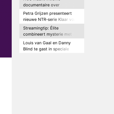
documentaire over
hockeyster Yibbi Jansen
Petra Grijzen presenteert
nieuwe NTR-serie Klaar voor
de oorlog
Streamingtip: Élite
combineert mysterie met
romantie
Louis van Gaal en Danny
Blind te gast in speciale
aflevering van Tussen de
Plottwist: Diederik zou De
Palen
Bondgenoten alsnog hebben
verlaten
RTL voegt negende B&B-
eigenaar toe aan nieuw
seizoen B&B Vol Liefde
HBO Max zendt voor het
eerst alle onderdelen van het
EK Atletiek uit
Relatie Anouk en Diederik
strandt na exit uit De
Bondgenoten