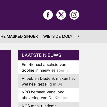
THE MASKED SINGER
WIE IS DE MOL?
MAFS
LAATSTE NIEUWS
Emotioneel afscheid van
Sophie in nieuw seizoen 22
Kids and Counting
Anouk en Diederik maken het
wel héél gezellig in De
Bondgenoten
NPO herhaalt vanavond
aflevering van De Kist met
Peter Faber
NOS maakt intieme