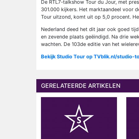
De RTL7-talkshow Tour du Jour, met pres
301.000 kijkers. Het marktaandeel voor 
Tour uitzond, komt uit op 5,0 procent. He
Nederland deed het dit jaar ook goed tij
en zevende plaats geëindigd. Na drie we
wachten. De 103de editie van het wielere
Bekijk Studio Tour op TVblik.nl/studio-t
GERELATEERDE ARTIKELEN