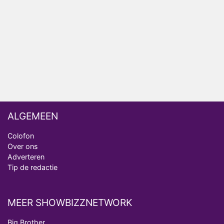
Nederlanders kijken B&B Vol Liefde vooral voor
ongemakkelijke momenten
Ron Jans maakt dit seizoen zijn opwachting als
analist
Deze tien BN'ers doen mee aan het nieuwe seizoen
van Bestemming X
ALGEMEEN
Colofon
Over ons
Adverteren
Tip de redactie
MEER SHOWBIZZNETWORK
Big Brother