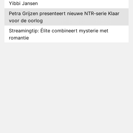
Yibbi Jansen
Petra Grijzen presenteert nieuwe NTR-serie Klaar
voor de oorlog
Streamingtip: Élite combineert mysterie met
romantie
Louis van Gaal en Danny Blind te gast in speciale
aflevering van Tussen de Palen
Plottwist: Diederik zou De Bondgenoten alsnog
hebben verlaten
RTL voegt negende B&B-eigenaar toe aan nieuw
seizoen B&B Vol Liefde
HBO Max zendt voor het eerst alle onderdelen van
het EK Atletiek uit
Relatie Anouk en Diederik strandt na exit uit De
Bondgenoten