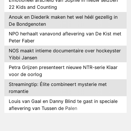
Emotioneel afscheid van Sophie in nieuw seizoen
22 Kids and Counting
Anouk en Diederik maken het wel héél gezellig in
De Bondgenoten
NPO herhaalt vanavond aflevering van De Kist met
Peter Faber
NOS maakt intieme documentaire over hockeyster
Yibbi Jansen
Petra Grijzen presenteert nieuwe NTR-serie Klaar
voor de oorlog
Streamingtip: Élite combineert mysterie met
romantie
Louis van Gaal en Danny Blind te gast in speciale
aflevering van Tussen de Palen
Plottwist: Diederik zou De Bondgenoten alsnog
hebben verlaten