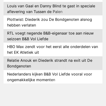
Louis van Gaal en Danny Blind te gast in speciale
aflevering van Tussen de Palen
Plottwist: Diederik zou De Bondgenoten alsnog
hebben verlaten
RTL voegt negende B&B-eigenaar toe aan nieuw
seizoen B&B Vol Liefde
HBO Max zendt voor het eerst alle onderdelen van
het EK Atletiek uit
Relatie Anouk en Diederik strandt na exit uit De
Bondgenoten
Nederlanders kijken B&B Vol Liefde vooral voor
ongemakkelijke momenten
Ron Jans maakt dit seizoen zijn opwachting als
analist
Deze tien BN'ers doen mee aan het nieuwe seizoen