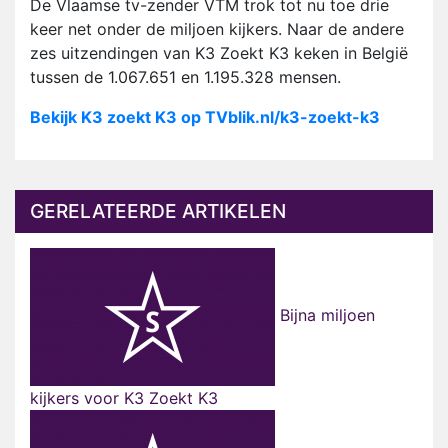
De Vlaamse tv-zender VTM trok tot nu toe drie
keer net onder de miljoen kijkers. Naar de andere
zes uitzendingen van K3 Zoekt K3 keken in België
tussen de 1.067.651 en 1.195.328 mensen.
Bekijk K3 zoekt K3 op TVblik.nl/k3-zoekt-k3
GERELATEERDE ARTIKELEN
Bijna miljoen
kijkers voor K3 Zoekt K3