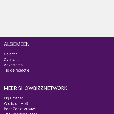
analist
Deze tien BN'ers doen mee aan het nieuwe seizoen
van Bestemming X
ALGEMEEN
Colofon
Over ons
Adverteren
Tip de redactie
MEER SHOWBIZZNETWORK
Big Brother
Wie is de Mol?
Boer Zoekt Vrouw