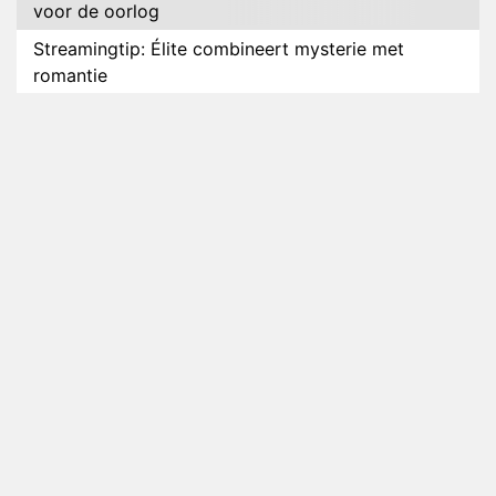
voor de oorlog
Streamingtip: Élite combineert mysterie met
romantie
Louis van Gaal en Danny Blind te gast in speciale
aflevering van Tussen de Palen
Plottwist: Diederik zou De Bondgenoten alsnog
hebben verlaten
RTL voegt negende B&B-eigenaar toe aan nieuw
seizoen B&B Vol Liefde
HBO Max zendt voor het eerst alle onderdelen van
het EK Atletiek uit
Relatie Anouk en Diederik strandt na exit uit De
Bondgenoten
Nederlanders kijken B&B Vol Liefde vooral voor
ongemakkelijke momenten
Ron Jans maakt dit seizoen zijn opwachting als