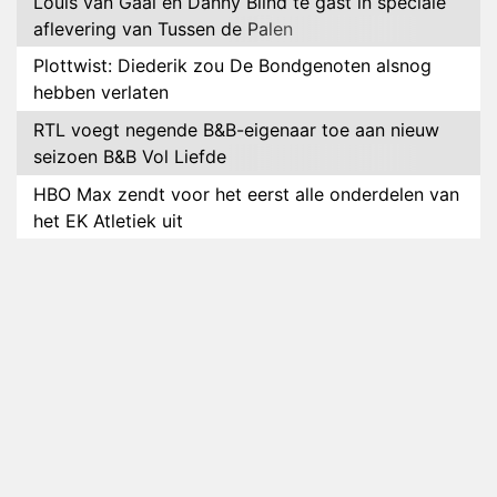
Louis van Gaal en Danny Blind te gast in speciale
aflevering van Tussen de Palen
Plottwist: Diederik zou De Bondgenoten alsnog
hebben verlaten
RTL voegt negende B&B-eigenaar toe aan nieuw
seizoen B&B Vol Liefde
HBO Max zendt voor het eerst alle onderdelen van
het EK Atletiek uit
Relatie Anouk en Diederik strandt na exit uit De
Bondgenoten
Nederlanders kijken B&B Vol Liefde vooral voor
ongemakkelijke momenten
Ron Jans maakt dit seizoen zijn opwachting als
analist
Deze tien BN'ers doen mee aan het nieuwe seizoen
van Bestemming X