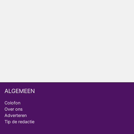
Vanavond op tv: jubileumseizoen van Van
Onschatbare Waarde gaat van start
Winnaar 31e cyclus De Bondgenoten gelekt
Anouk en Diederik verlaten De Bondgenoten
AVROTROS komt met reboot van Fort Alpha
ALGEMEEN
Colofon
Over ons
Adverteren
Tip de redactie