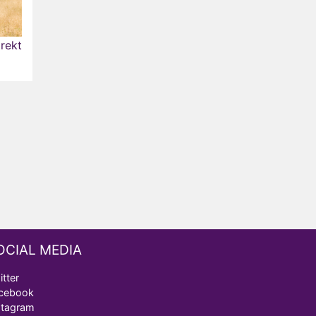
trekt
OCIAL MEDIA
itter
cebook
stagram