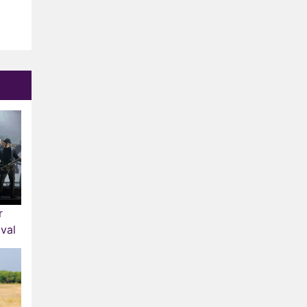
r
ival