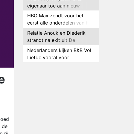
eigenaar toe aan nieuw
seizoen B&B Vol Liefde
HBO Max zendt voor het
eerst alle onderdelen van het
EK Atletiek uit
Relatie Anouk en Diederik
strandt na exit uit De
Bondgenoten
Nederlanders kijken B&B Vol
Liefde vooral voor
ongemakkelijke momenten
Ron Jans maakt dit seizoen
zijn opwachting als analist
e
Deze tien BN'ers doen mee
aan het nieuwe seizoen van
Bestemming X
Vanavond op tv:
jubileumseizoen van Van
Onschatbare Waarde gaat
Winnaar 31e cyclus De
goed
van start
Bondgenoten gelekt
n de
 rij