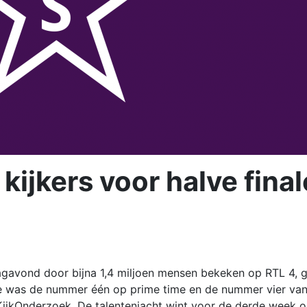
 kijkers voor halve final
dagavond door bijna 1,4 miljoen mensen bekeken op RTL 4, 
e was de nummer één op prime time en de nummer vier va
g KijkOnderzoek. De talentenjacht wint voor de derde week op