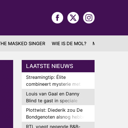
THE MASKED SINGER
WIE IS DE MOL?
MAFS
LAATSTE NIEUWS
Streamingtip: Élite
combineert mysterie met
romantie
Louis van Gaal en Danny
Blind te gast in speciale
aflevering van Tussen de
Plottwist: Diederik zou De
Palen
Bondgenoten alsnog hebben
verlaten
RTL voegt negende B&B-