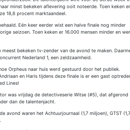
 haar minst bekeken aflevering ooit noteerde. Toen keken e
ze 18,6 procent marktaandeel.
behaald. Eén keer eerder wist een halve finale nog minder
 vorige seizoen. Toen keken er 16.000 mensen minder en wer
 de meest bekeken tv-zender van de avond te maken. Daarm
concurrent Nederland 1, een zeldzaamheid.
 hoe Orpheus naar huis werd gestuurd door het publiek.
ndriaan en Haris tijdens deze finale is er een gast optrede
ed Lines!
tor was vrijdag de detectiveserie Witse (#5), dat afgerond
nder dan de talentenjacht.
 avond waren het Achtuurjournaal (1,7 miljoen), GTST (1,
.