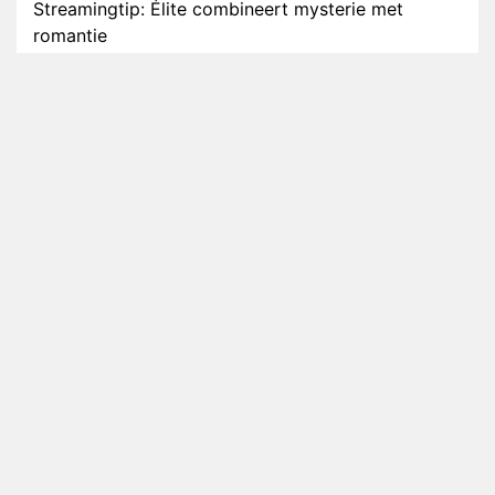
Streamingtip: Élite combineert mysterie met
romantie
Louis van Gaal en Danny Blind te gast in speciale
aflevering van Tussen de Palen
Plottwist: Diederik zou De Bondgenoten alsnog
hebben verlaten
RTL voegt negende B&B-eigenaar toe aan nieuw
seizoen B&B Vol Liefde
HBO Max zendt voor het eerst alle onderdelen van
het EK Atletiek uit
Relatie Anouk en Diederik strandt na exit uit De
Bondgenoten
Nederlanders kijken B&B Vol Liefde vooral voor
ongemakkelijke momenten
Ron Jans maakt dit seizoen zijn opwachting als
analist