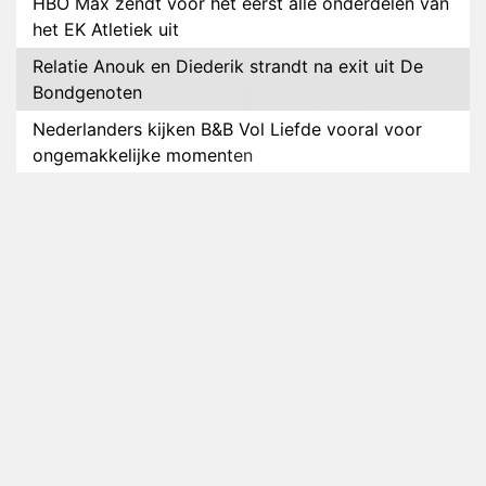
HBO Max zendt voor het eerst alle onderdelen van
het EK Atletiek uit
Relatie Anouk en Diederik strandt na exit uit De
Bondgenoten
Nederlanders kijken B&B Vol Liefde vooral voor
ongemakkelijke momenten
Ron Jans maakt dit seizoen zijn opwachting als
analist
Deze tien BN'ers doen mee aan het nieuwe seizoen
van Bestemming X
Vanavond op tv: jubileumseizoen van Van
Onschatbare Waarde gaat van start
Winnaar 31e cyclus De Bondgenoten gelekt
Anouk en Diederik verlaten De Bondgenoten
AVROTROS komt met reboot van Fort Alpha