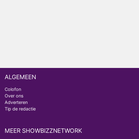
Henny Huisman herkent B&B Vol Liefde-deelnemer
Fred niet terug op televisie
Omroep Zwart volgt jonge emigranten in nieuwe
realityserie Welkom Terug
ALGEMEEN
Colofon
Over ons
Adverteren
Tip de redactie
MEER SHOWBIZZNETWORK