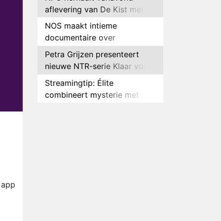
aflevering van De Kist met
Peter Faber
NOS maakt intieme
documentaire over
hockeyster Yibbi Jansen
Petra Grijzen presenteert
nieuwe NTR-serie Klaar voor
de oorlog
Streamingtip: Élite
combineert mysterie met
romantie
Louis van Gaal en Danny
Blind te gast in speciale
aflevering van Tussen de
Plottwist: Diederik zou De
Palen
Bondgenoten alsnog hebben
verlaten
RTL voegt negende B&B-
eigenaar toe aan nieuw
0 app
seizoen B&B Vol Liefde
HBO Max zendt voor het
eerst alle onderdelen van het
EK Atletiek uit