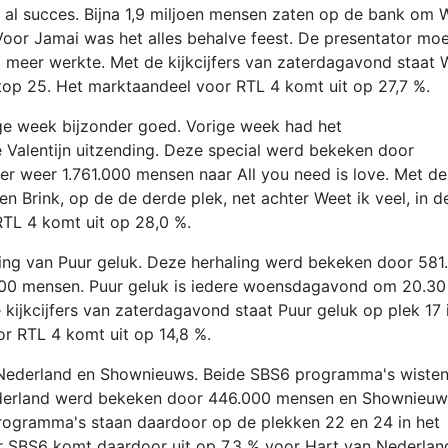
 al succes. Bijna 1,9 miljoen mensen zaten op de bank om 
 Voor Jamai was het alles behalve feest. De presentator mo
et meer werkte. Met de kijkcijfers van zaterdagavond staat 
r top 25. Het marktaandeel voor RTL 4 komt uit op 27,7 %.
rige week bijzonder goed. Vorige week had het
 Valentijn uitzending. Deze special werd bekeken door
r weer 1.761.000 mensen naar All you need is love. Met d
ten Brink, op de de derde plek, net achter Weet ik veel, in d
RTL 4 komt uit op 28,0 %.
ling van Puur geluk. Deze herhaling werd bekeken door 581
00 mensen. Puur geluk is iedere woensdagavond om 20.30
 kijkcijfers van zaterdagavond staat Puur geluk op plek 17 
or RTL 4 komt uit op 14,8 %.
Nederland en Shownieuws. Beide SBS6 programma's wiste
 Nederland werd bekeken door 446.000 mensen en Shownieuw
programma's staan daardoor op de plekken 22 en 24 in het
or SBS6 komt daardoor uit op 7,3 % voor Hart van Nederlan