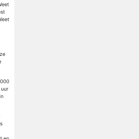
Relatie Anouk en Diederik
Weet
strandt na exit uit De
est
Bondgenoten
Weet
Nederlanders kijken B&B Vol
Liefde vooral voor
ongemakkelijke momenten
Ron Jans maakt dit seizoen
zijn opwachting als analist
eze
Deze tien BN'ers doen mee
e
aan het nieuwe seizoen van
Bestemming X
.000
 uur
in
n
s
d en