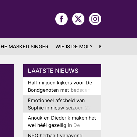
THE MASKED SINGER
WIE IS DE MOL?
MAFS
LAATSTE NIEUWS
Half miljoen kijkers voor De
Bondgenoten met bedscène
van Anouk en Diederik
Emotioneel afscheid van
Sophie in nieuw seizoen 22
Kids and Counting
Anouk en Diederik maken het
wel héél gezellig in De
Bondgenoten
NPO herhaalt vanavond