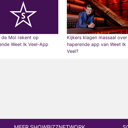
 de Mol rekent op
Kijkers klagen massaal over
ende Weet Ik Veel-App
haperende app van Weet Ik
Veel?
MEER SHOWBIZZNETWORK
S