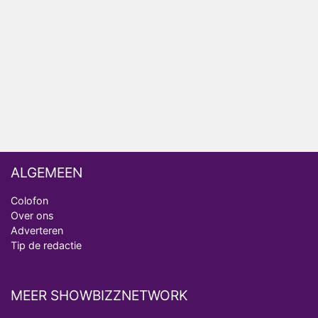
Vandaag Inside
Anouk biecht gevoelens voor Diederik op in De
Bondgenoten
ALGEMEEN
Colofon
Over ons
Adverteren
Tip de redactie
MEER SHOWBIZZNETWORK