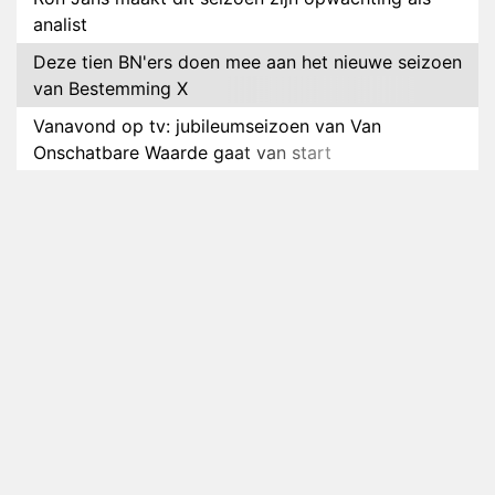
analist
Deze tien BN'ers doen mee aan het nieuwe seizoen
van Bestemming X
Vanavond op tv: jubileumseizoen van Van
Onschatbare Waarde gaat van start
Winnaar 31e cyclus De Bondgenoten gelekt
Anouk en Diederik verlaten De Bondgenoten
AVROTROS komt met reboot van Fort Alpha
Henny Huisman herkent B&B Vol Liefde-deelnemer
Fred niet terug op televisie
Omroep Zwart volgt jonge emigranten in nieuwe
realityserie Welkom Terug
Arnout Hauben en vrienden doorkruisen de
Pyreneeën in nieuwe tv-serie
Op déze datum begint het nieuwe seizoen van