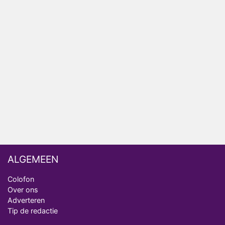
Anouk en Diederik verlaten De Bondgenoten
AVROTROS komt met reboot van Fort Alpha
Henny Huisman herkent B&B Vol Liefde-deelnemer
Fred niet terug op televisie
Omroep Zwart volgt jonge emigranten in nieuwe
realityserie Welkom Terug
ALGEMEEN
Colofon
Over ons
Adverteren
Tip de redactie