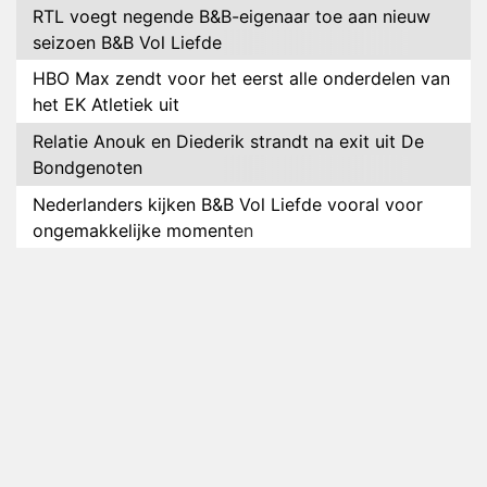
RTL voegt negende B&B-eigenaar toe aan nieuw
seizoen B&B Vol Liefde
HBO Max zendt voor het eerst alle onderdelen van
het EK Atletiek uit
Relatie Anouk en Diederik strandt na exit uit De
Bondgenoten
Nederlanders kijken B&B Vol Liefde vooral voor
ongemakkelijke momenten
Ron Jans maakt dit seizoen zijn opwachting als
analist
Deze tien BN'ers doen mee aan het nieuwe seizoen
van Bestemming X
Vanavond op tv: jubileumseizoen van Van
Onschatbare Waarde gaat van start
Winnaar 31e cyclus De Bondgenoten gelekt