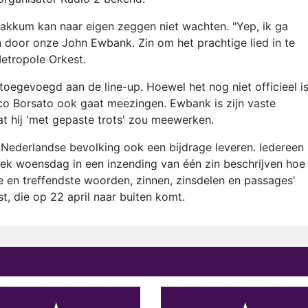
k Bakkum kan naar eigen zeggen niet wachten. "Yep, ik ga
 door onze John Ewbank. Zin om het prachtige lied in te
Metropole Orkest.
gevoegd aan de line-up. Hoewel het nog niet officieel i
co Borsato ook gaat meezingen. Ewbank is zijn vaste
dat hij 'met gepaste trots' zou meewerken.
 Nederlandse bevolking ook een bijdrage leveren. Iedereen
k woensdag in een inzending van één zin beschrijven hoe 
e en treffendste woorden, zinnen, zinsdelen en passages'
t, die op 22 april naar buiten komt.