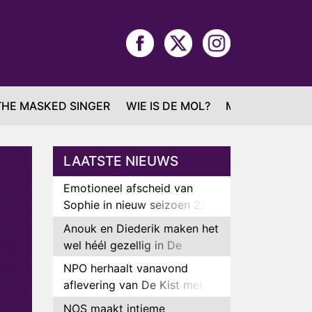
THE MASKED SINGER
WIE IS DE MOL?
MAFS
LAATSTE NIEUWS
Emotioneel afscheid van
Sophie in nieuw seizoen 22
Kids and Counting
Anouk en Diederik maken het
wel héél gezellig in De
Bondgenoten
NPO herhaalt vanavond
aflevering van De Kist met
Peter Faber
NOS maakt intieme