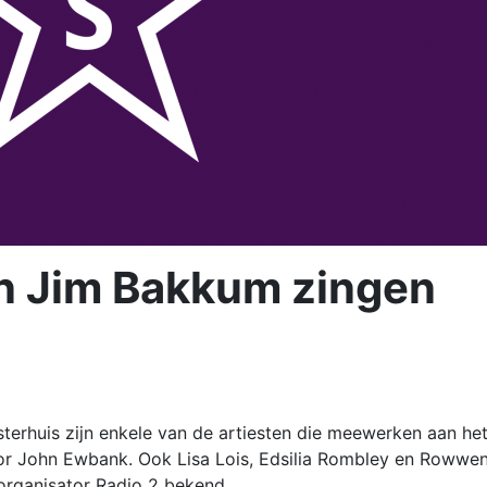
en Jim Bakkum zingen
sterhuis zijn enkele van de artiesten die meewerken aan he
r John Ewbank. Ook Lisa Lois, Edsilia Rombley en Rowwe
organisator Radio 2 bekend.