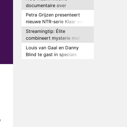
documentaire over
hockeyster Yibbi Jansen
Petra Grijzen presenteert
nieuwe NTR-serie Klaar voor
de oorlog
Streamingtip: Élite
combineert mysterie met
romantie
Louis van Gaal en Danny
Blind te gast in speciale
aflevering van Tussen de
Plottwist: Diederik zou De
Palen
Bondgenoten alsnog hebben
verlaten
RTL voegt negende B&B-
eigenaar toe aan nieuw
seizoen B&B Vol Liefde
HBO Max zendt voor het
eerst alle onderdelen van het
EK Atletiek uit
Relatie Anouk en Diederik
t
strandt na exit uit De
n
Bondgenoten