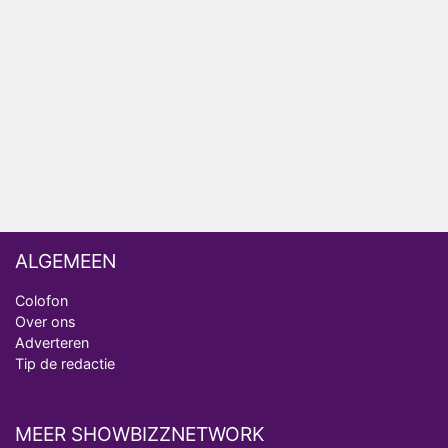
Nederlanders kijken B&B Vol Liefde vooral voor
ongemakkelijke momenten
Ron Jans maakt dit seizoen zijn opwachting als
analist
Deze tien BN'ers doen mee aan het nieuwe seizoen
van Bestemming X
ALGEMEEN
Colofon
Over ons
Adverteren
Tip de redactie
MEER SHOWBIZZNETWORK