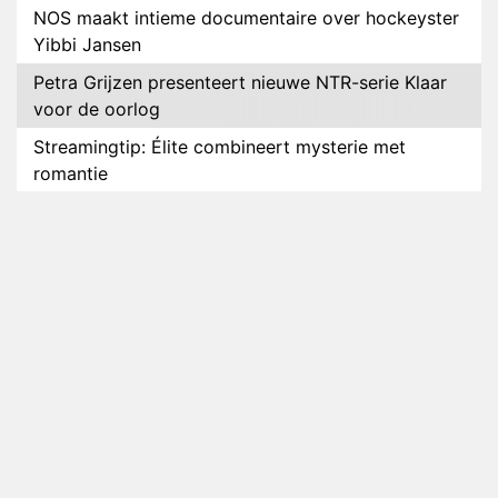
NOS maakt intieme documentaire over hockeyster
Yibbi Jansen
Petra Grijzen presenteert nieuwe NTR-serie Klaar
voor de oorlog
Streamingtip: Élite combineert mysterie met
romantie
Louis van Gaal en Danny Blind te gast in speciale
aflevering van Tussen de Palen
Plottwist: Diederik zou De Bondgenoten alsnog
hebben verlaten
RTL voegt negende B&B-eigenaar toe aan nieuw
seizoen B&B Vol Liefde
HBO Max zendt voor het eerst alle onderdelen van
het EK Atletiek uit
Relatie Anouk en Diederik strandt na exit uit De
Bondgenoten