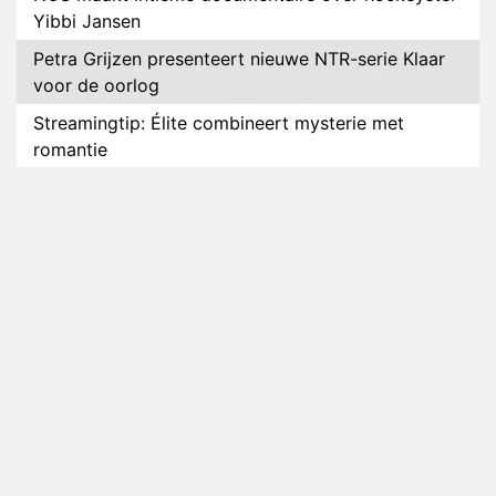
Yibbi Jansen
Petra Grijzen presenteert nieuwe NTR-serie Klaar
voor de oorlog
Streamingtip: Élite combineert mysterie met
romantie
Louis van Gaal en Danny Blind te gast in speciale
aflevering van Tussen de Palen
Plottwist: Diederik zou De Bondgenoten alsnog
hebben verlaten
RTL voegt negende B&B-eigenaar toe aan nieuw
seizoen B&B Vol Liefde
HBO Max zendt voor het eerst alle onderdelen van
het EK Atletiek uit
Relatie Anouk en Diederik strandt na exit uit De
Bondgenoten