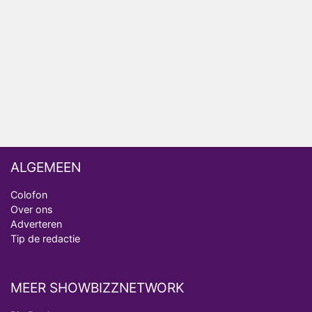
Nederlanders kijken B&B Vol Liefde vooral voor
ongemakkelijke momenten
Ron Jans maakt dit seizoen zijn opwachting als
analist
Deze tien BN'ers doen mee aan het nieuwe seizoen
van Bestemming X
ALGEMEEN
Colofon
Over ons
Adverteren
Tip de redactie
MEER SHOWBIZZNETWORK