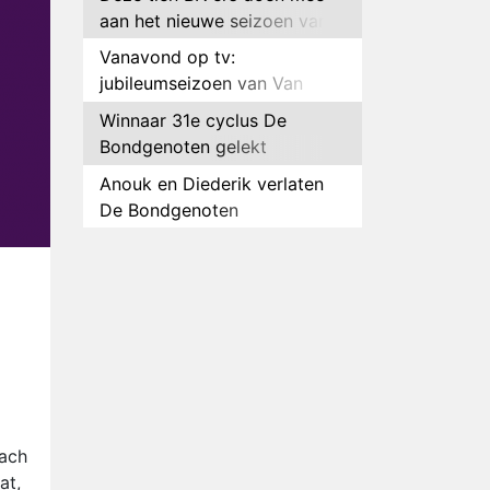
aan het nieuwe seizoen van
Bestemming X
Vanavond op tv:
jubileumseizoen van Van
Onschatbare Waarde gaat
Winnaar 31e cyclus De
van start
Bondgenoten gelekt
Anouk en Diederik verlaten
De Bondgenoten
AVROTROS komt met reboot
van Fort Alpha
Henny Huisman herkent B&B
Vol Liefde-deelnemer Fred
niet terug op televisie
Omroep Zwart volgt jonge
emigranten in nieuwe
realityserie Welkom Terug
Arnout Hauben en vrienden
lach
doorkruisen de Pyreneeën in
at,
nieuwe tv-serie