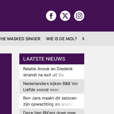
THE MASKED SINGER
WIE IS DE MOL?
MAFS
LAATSTE NIEUWS
Relatie Anouk en Diederik
strandt na exit uit De
Bondgenoten
Nederlanders kijken B&B Vol
Liefde vooral voor
ongemakkelijke momenten
Ron Jans maakt dit seizoen
zijn opwachting als analist
Deze tien BN'ers doen mee