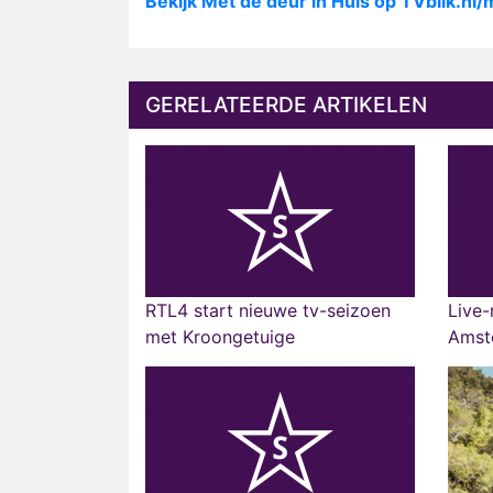
Bekijk Met de deur in Huis op TVblik.nl
GERELATEERDE ARTIKELEN
RTL4 start nieuwe tv-seizoen
Live-
met Kroongetuige
Amst