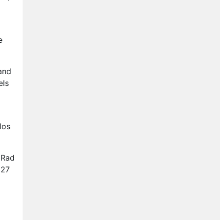
Op déze datum begint het
nieuwe seizoen van Vandaag
Inside
Anouk biecht gevoelens voor
e
Diederik op in De
Bondgenoten
NOS doet live verslag van
and
slotdag WorldPride
els
Amsterdam 2026
Anouk en Diederik botsen
keihard in De Bondgenoten
los
 Rad
 27