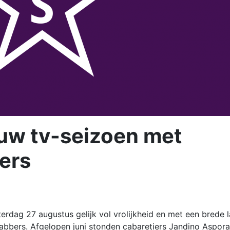
uw tv-seizoen met
bers
erdag 27 augustus gelijk vol vrolijkheid en met een brede 
bbers. Afgelopen juni stonden cabaretiers Jandino Aspora