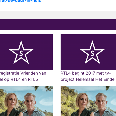
/met-de-deur-in-huis
registratie Vrienden van
RTL4 begint 2017 met tv-
el op RTL4 en RTL5
project Helemaal Het Einde