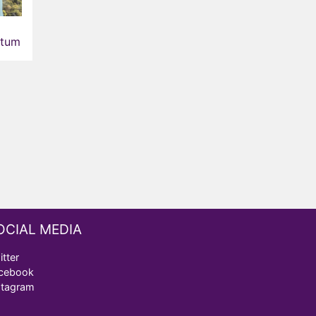
atum
OCIAL MEDIA
itter
cebook
stagram