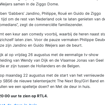
 Weijers samen in de Ziggo Dome.
bben ‘Gabbers’ Jandino, Philippe, Roué en Guido de Ziggo
tijd om de rest van Nederland ook te laten genieten van d
comedians”, zegt de commerciële familiezender.
t een keur aan comedy voorbij, waarbij de heren naast st
chzelf laten zien. Voor de pauze vermaken Philippe Geub
ze zijn Jandino en Guido Weijers aan de beurt.
ijk al op vrijdag 26 augustus met de eenmalige tv-show
 leiding van Wendy van Dijk en de Vlaamse Jonas van Geel 
die er zijn tussen de Hollanders en de Belgen.
 op maandag 22 augustus met de start van het vernieuwde
op SBS6 de nieuwe talentenjacht The Next Boy/Girl Band en
llen we een spelletje doen? en Met de deur in huis.
20:00 uur te zien op RTL4.