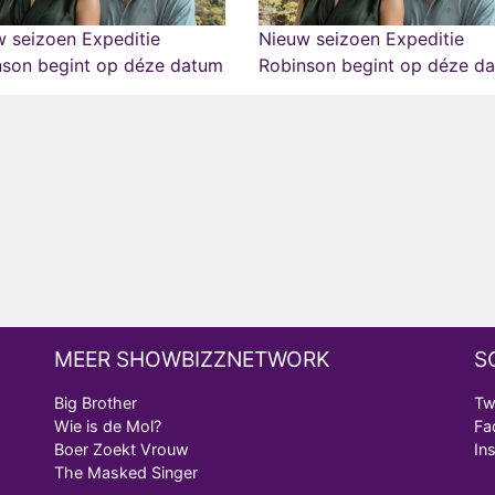
 seizoen Expeditie
Nieuw seizoen Expeditie
nson begint op déze datum
Robinson begint op déze d
MEER SHOWBIZZNETWORK
S
Big Brother
Tw
Wie is de Mol?
Fa
Boer Zoekt Vrouw
In
The Masked Singer