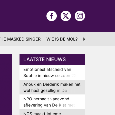
THE MASKED SINGER
WIE IS DE MOL?
MAFS
LAATSTE NIEUWS
Emotioneel afscheid van
Sophie in nieuw seizoen 22
Kids and Counting
Anouk en Diederik maken het
wel héél gezellig in De
Bondgenoten
NPO herhaalt vanavond
aflevering van De Kist met
Peter Faber
NOS maakt intieme