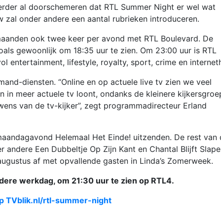
eerder al doorschemeren dat RTL Summer Night er wel wat
w zal onder andere een aantal rubrieken introduceren.
maanden ook twee keer per avond met RTL Boulevard. De
oals gewoonlijk om 18:35 uur te zien. Om 23:00 uur is RTL
 entertainment, lifestyle, royalty, sport, crime en interneth
emand-diensten. “Online en op actuele live tv zien we veel
n in meer actuele tv loont, ondanks de kleinere kijkersgroe
wens van de tv-kijker”, zegt programmadirecteur Erland
 maandagavond Helemaal Het Einde! uitzenden. De rest van
andere Een Dubbeltje Op Zijn Kant en Chantal Blijft Slape
augustus af met opvallende gasten in Linda’s Zomerweek.
dere werkdag, om 21:30 uur te zien op RTL4.
 TVblik.nl/rtl-summer-night