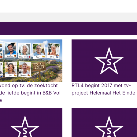
vond op tv: de zoektocht
RTL4 begint 2017 met tv-
de liefde begint in B&B Vol
project Helemaal Het Einde
e