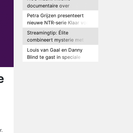
documentaire over
hockeyster Yibbi Jansen
Petra Grijzen presenteert
nieuwe NTR-serie Klaar voor
de oorlog
Streamingtip: Élite
combineert mysterie met
romantie
Louis van Gaal en Danny
Blind te gast in speciale
aflevering van Tussen de
Plottwist: Diederik zou De
Palen
Bondgenoten alsnog hebben
e
verlaten
RTL voegt negende B&B-
eigenaar toe aan nieuw
seizoen B&B Vol Liefde
HBO Max zendt voor het
eerst alle onderdelen van het
EK Atletiek uit
Relatie Anouk en Diederik
strandt na exit uit De
r.
Bondgenoten