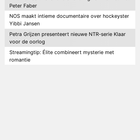
Peter Faber
NOS maakt intieme documentaire over hockeyster
Yibbi Jansen
Petra Grijzen presenteert nieuwe NTR-serie Klaar
voor de oorlog
Streamingtip: Élite combineert mysterie met
romantie
Louis van Gaal en Danny Blind te gast in speciale
aflevering van Tussen de Palen
Plottwist: Diederik zou De Bondgenoten alsnog
hebben verlaten
RTL voegt negende B&B-eigenaar toe aan nieuw
seizoen B&B Vol Liefde
HBO Max zendt voor het eerst alle onderdelen van
het EK Atletiek uit