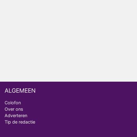
Relatie Anouk en Diederik strandt na exit uit De
Bondgenoten
Nederlanders kijken B&B Vol Liefde vooral voor
ongemakkelijke momenten
Ron Jans maakt dit seizoen zijn opwachting als
analist
Deze tien BN'ers doen mee aan het nieuwe seizoen
van Bestemming X
ALGEMEEN
Colofon
Over ons
Adverteren
Tip de redactie