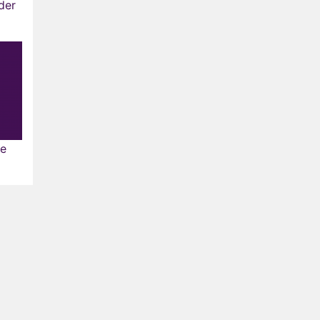
der
le