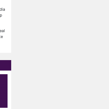
Nederlanders kijken B&B Vol
Liefde vooral voor
dia
ongemakkelijke momenten
ep
Ron Jans maakt dit seizoen
zijn opwachting als analist
Deze tien BN'ers doen mee
eal
aan het nieuwe seizoen van
te
Bestemming X
Vanavond op tv:
jubileumseizoen van Van
Onschatbare Waarde gaat
van start