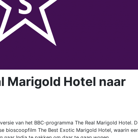
l Marigold Hotel naar
ersie van het BBC-programma The Real Marigold Hotel. D
itse bioscoopfilm The Best Exotic Marigold Hotel, waarin ee
uig naar India te pakken om daar te gaan wonen.