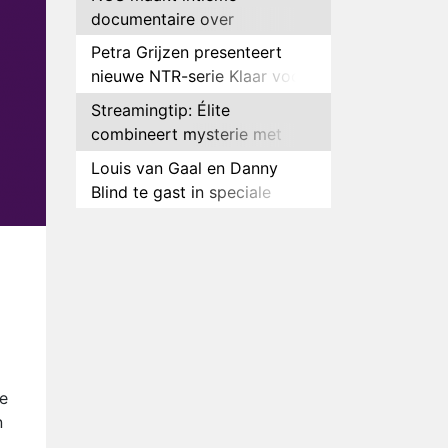
documentaire over
hockeyster Yibbi Jansen
Petra Grijzen presenteert
nieuwe NTR-serie Klaar voor
de oorlog
Streamingtip: Élite
combineert mysterie met
romantie
Louis van Gaal en Danny
Blind te gast in speciale
aflevering van Tussen de
Plottwist: Diederik zou De
Palen
Bondgenoten alsnog hebben
verlaten
RTL voegt negende B&B-
eigenaar toe aan nieuw
seizoen B&B Vol Liefde
HBO Max zendt voor het
eerst alle onderdelen van het
EK Atletiek uit
Relatie Anouk en Diederik
e
strandt na exit uit De
n
Bondgenoten