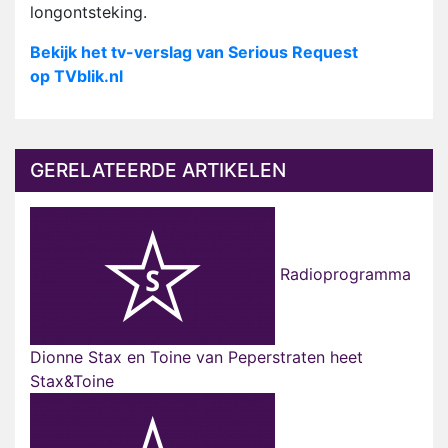
longontsteking.
Bekijk het tv-verslag van Serious Request
op TVblik.nl
GERELATEERDE ARTIKELEN
Radioprogramma
Dionne Stax en Toine van Peperstraten heet
Stax&Toine