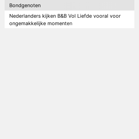
Bondgenoten
Nederlanders kijken B&B Vol Liefde vooral voor
ongemakkelijke momenten
Ron Jans maakt dit seizoen zijn opwachting als
analist
Deze tien BN'ers doen mee aan het nieuwe seizoen
van Bestemming X
Vanavond op tv: jubileumseizoen van Van
Onschatbare Waarde gaat van start
Winnaar 31e cyclus De Bondgenoten gelekt
Anouk en Diederik verlaten De Bondgenoten
AVROTROS komt met reboot van Fort Alpha
Henny Huisman herkent B&B Vol Liefde-deelnemer
Fred niet terug op televisie
Omroep Zwart volgt jonge emigranten in nieuwe