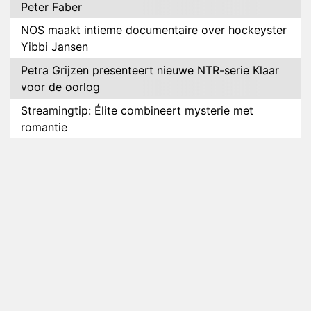
Peter Faber
NOS maakt intieme documentaire over hockeyster
Yibbi Jansen
Petra Grijzen presenteert nieuwe NTR-serie Klaar
voor de oorlog
Streamingtip: Élite combineert mysterie met
romantie
Louis van Gaal en Danny Blind te gast in speciale
aflevering van Tussen de Palen
Plottwist: Diederik zou De Bondgenoten alsnog
hebben verlaten
RTL voegt negende B&B-eigenaar toe aan nieuw
seizoen B&B Vol Liefde
HBO Max zendt voor het eerst alle onderdelen van
het EK Atletiek uit
Relatie Anouk en Diederik strandt na exit uit De