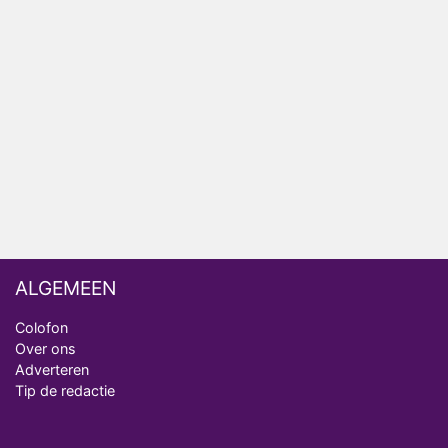
Bondgenoten
Nederlanders kijken B&B Vol Liefde vooral voor
ongemakkelijke momenten
Ron Jans maakt dit seizoen zijn opwachting als
analist
Deze tien BN'ers doen mee aan het nieuwe seizoen
van Bestemming X
ALGEMEEN
Colofon
Over ons
Adverteren
Tip de redactie