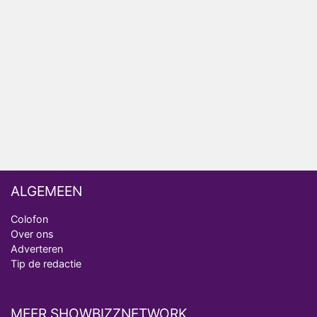
Henny Huisman herkent B&B Vol Liefde-deelnemer
Fred niet terug op televisie
Omroep Zwart volgt jonge emigranten in nieuwe
realityserie Welkom Terug
ALGEMEEN
Colofon
Over ons
Adverteren
Tip de redactie
MEER SHOWBIZZNETWORK