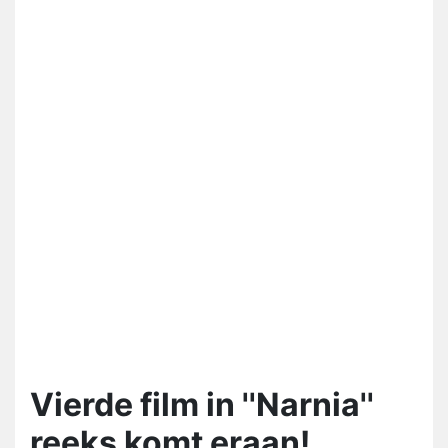
Vierde film in ''Narnia''
reeks komt eraan!