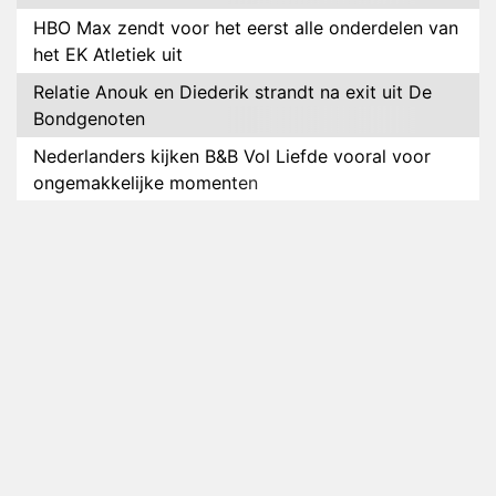
HBO Max zendt voor het eerst alle onderdelen van
het EK Atletiek uit
Relatie Anouk en Diederik strandt na exit uit De
Bondgenoten
Nederlanders kijken B&B Vol Liefde vooral voor
ongemakkelijke momenten
Ron Jans maakt dit seizoen zijn opwachting als
analist
Deze tien BN'ers doen mee aan het nieuwe seizoen
van Bestemming X
Vanavond op tv: jubileumseizoen van Van
Onschatbare Waarde gaat van start
Winnaar 31e cyclus De Bondgenoten gelekt
Anouk en Diederik verlaten De Bondgenoten
AVROTROS komt met reboot van Fort Alpha