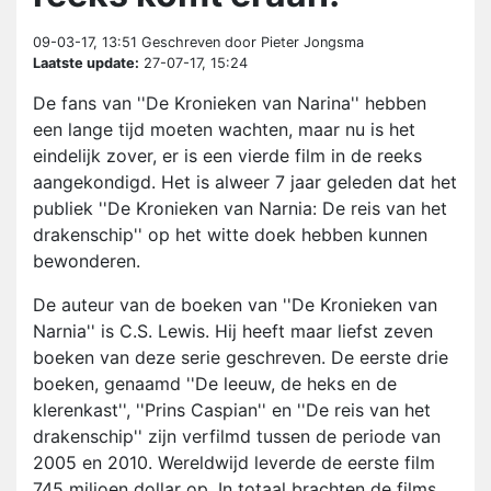
09-03-17, 13:51
Geschreven door Pieter Jongsma
Laatste update:
27-07-17, 15:24
De fans van ''De Kronieken van Narina'' hebben
een lange tijd moeten wachten, maar nu is het
eindelijk zover, er is een vierde film
in de reeks
aangekondigd. Het is alweer 7 jaar geleden dat het
publiek ''De Kronieken van Narnia: De reis van het
drakenschip'' op het witte doek hebben kunnen
bewonderen.
De auteur van de boeken van ''De Kronieken van
Narnia'' is C.S. Lewis. Hij heeft maar liefst zeven
boeken van deze serie geschreven. De eerste drie
boeken, genaamd ''De leeuw, de heks en de
klerenkast'', ''Prins Caspian'' en ''De reis van het
drakenschip'' zijn verfilmd tussen de periode van
2005 en 2010. Wereldwijd leverde de eerste film
745 miljoen dollar op. In totaal brachten de films