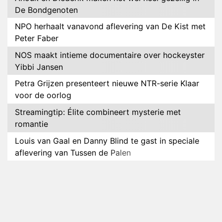
De Bondgenoten
NPO herhaalt vanavond aflevering van De Kist met
Peter Faber
NOS maakt intieme documentaire over hockeyster
Yibbi Jansen
Petra Grijzen presenteert nieuwe NTR-serie Klaar
voor de oorlog
Streamingtip: Élite combineert mysterie met
romantie
Louis van Gaal en Danny Blind te gast in speciale
aflevering van Tussen de Palen
Plottwist: Diederik zou De Bondgenoten alsnog
hebben verlaten
RTL voegt negende B&B-eigenaar toe aan nieuw
seizoen B&B Vol Liefde