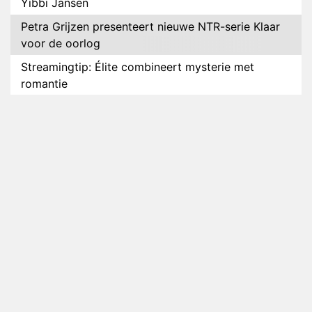
Yibbi Jansen
Petra Grijzen presenteert nieuwe NTR-serie Klaar
voor de oorlog
Streamingtip: Élite combineert mysterie met
romantie
Louis van Gaal en Danny Blind te gast in speciale
aflevering van Tussen de Palen
Plottwist: Diederik zou De Bondgenoten alsnog
hebben verlaten
RTL voegt negende B&B-eigenaar toe aan nieuw
seizoen B&B Vol Liefde
HBO Max zendt voor het eerst alle onderdelen van
het EK Atletiek uit
Relatie Anouk en Diederik strandt na exit uit De
Bondgenoten
Nederlanders kijken B&B Vol Liefde vooral voor