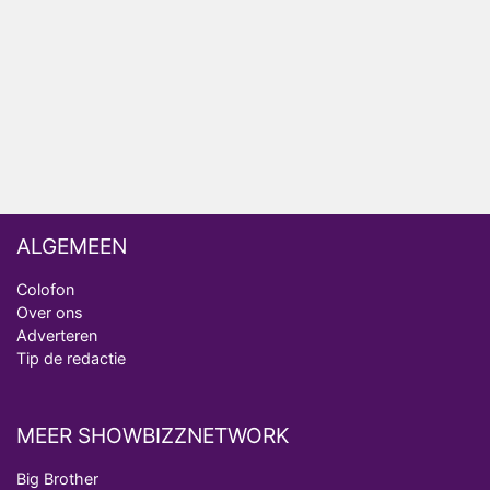
ongemakkelijke momenten
Ron Jans maakt dit seizoen zijn opwachting als
analist
Deze tien BN'ers doen mee aan het nieuwe seizoen
van Bestemming X
ALGEMEEN
Colofon
Over ons
Adverteren
Tip de redactie
MEER SHOWBIZZNETWORK
Big Brother