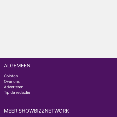
Nederlanders kijken B&B Vol Liefde vooral voor
ongemakkelijke momenten
Ron Jans maakt dit seizoen zijn opwachting als
analist
Deze tien BN'ers doen mee aan het nieuwe seizoen
van Bestemming X
ALGEMEEN
Colofon
Over ons
Adverteren
Tip de redactie
MEER SHOWBIZZNETWORK