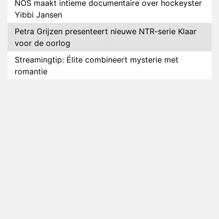
NOS maakt intieme documentaire over hockeyster
Yibbi Jansen
Petra Grijzen presenteert nieuwe NTR-serie Klaar
voor de oorlog
Streamingtip: Élite combineert mysterie met
romantie
Louis van Gaal en Danny Blind te gast in speciale
aflevering van Tussen de Palen
Plottwist: Diederik zou De Bondgenoten alsnog
hebben verlaten
RTL voegt negende B&B-eigenaar toe aan nieuw
seizoen B&B Vol Liefde
HBO Max zendt voor het eerst alle onderdelen van
het EK Atletiek uit
Relatie Anouk en Diederik strandt na exit uit De
Bondgenoten