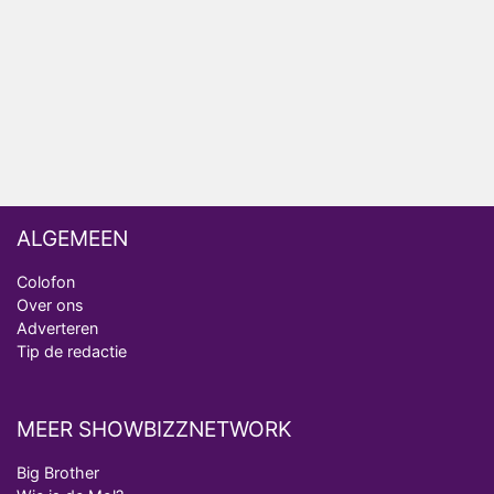
ongemakkelijke momenten
Ron Jans maakt dit seizoen zijn opwachting als
analist
Deze tien BN'ers doen mee aan het nieuwe seizoen
van Bestemming X
ALGEMEEN
Colofon
Over ons
Adverteren
Tip de redactie
MEER SHOWBIZZNETWORK
Big Brother