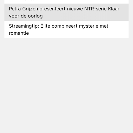
Petra Grijzen presenteert nieuwe NTR-serie Klaar
voor de oorlog
Streamingtip: Élite combineert mysterie met
romantie
Louis van Gaal en Danny Blind te gast in speciale
aflevering van Tussen de Palen
Plottwist: Diederik zou De Bondgenoten alsnog
hebben verlaten
RTL voegt negende B&B-eigenaar toe aan nieuw
seizoen B&B Vol Liefde
HBO Max zendt voor het eerst alle onderdelen van
het EK Atletiek uit
Relatie Anouk en Diederik strandt na exit uit De
Bondgenoten
Nederlanders kijken B&B Vol Liefde vooral voor