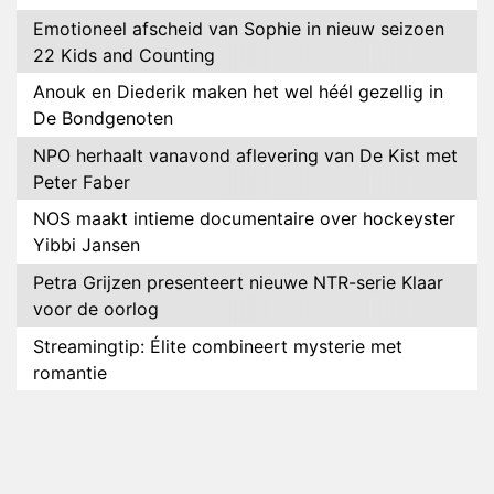
Emotioneel afscheid van Sophie in nieuw seizoen
22 Kids and Counting
Anouk en Diederik maken het wel héél gezellig in
De Bondgenoten
NPO herhaalt vanavond aflevering van De Kist met
Peter Faber
NOS maakt intieme documentaire over hockeyster
Yibbi Jansen
Petra Grijzen presenteert nieuwe NTR-serie Klaar
voor de oorlog
Streamingtip: Élite combineert mysterie met
romantie
Louis van Gaal en Danny Blind te gast in speciale
aflevering van Tussen de Palen
Plottwist: Diederik zou De Bondgenoten alsnog