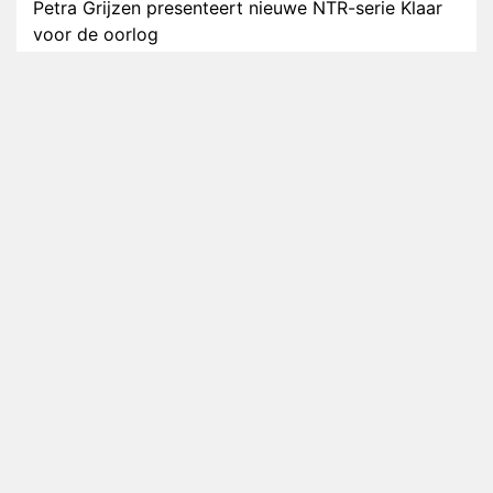
Petra Grijzen presenteert nieuwe NTR-serie Klaar
voor de oorlog
Streamingtip: Élite combineert mysterie met
romantie
Louis van Gaal en Danny Blind te gast in speciale
aflevering van Tussen de Palen
Plottwist: Diederik zou De Bondgenoten alsnog
hebben verlaten
RTL voegt negende B&B-eigenaar toe aan nieuw
seizoen B&B Vol Liefde
HBO Max zendt voor het eerst alle onderdelen van
het EK Atletiek uit
Relatie Anouk en Diederik strandt na exit uit De
Bondgenoten
Nederlanders kijken B&B Vol Liefde vooral voor
ongemakkelijke momenten