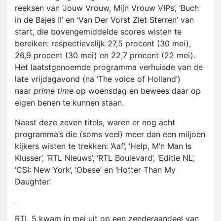
reeksen van ‘Jouw Vrouw, Mijn Vrouw VIPs’, ‘Buch
in de Bajes II’ en ‘Van Der Vorst Ziet Sterren’ van
start, die bovengemiddelde scores wisten te
bereiken: respectievelijk 27,5 procent (30 mei),
26,9 procent (30 mei) en 22,7 procent (22 mei).
Het laatstgenoemde programma verhuisde van de
late vrijdagavond (na ‘The voice of Holland’)
naar
prime time
op woensdag en bewees daar op
eigen benen te kunnen staan.
Naast deze zeven titels, waren er nog acht
programma’s die (soms veel) meer dan een miljoen
kijkers wisten te trekken: ‘Aaf’, ‘Help, M’n Man Is
Klusser’, ‘RTL Nieuws’, ‘RTL Boulevard’, ‘Editie NL’,
‘CSI: New York’, ‘Obese’ en ‘Hotter Than My
Daughter’.
RTL 5 kwam in mei uit op een zenderaandeel van