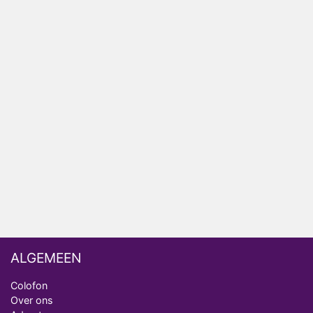
Plottwist: Diederik zou De Bondgenoten alsnog
hebben verlaten
RTL voegt negende B&B-eigenaar toe aan nieuw
seizoen B&B Vol Liefde
HBO Max zendt voor het eerst alle onderdelen van
het EK Atletiek uit
Relatie Anouk en Diederik strandt na exit uit De
Bondgenoten
Nederlanders kijken B&B Vol Liefde vooral voor
ongemakkelijke momenten
ALGEMEEN
Colofon
Over ons