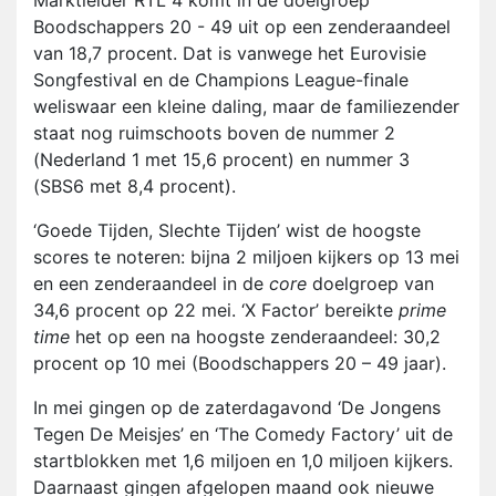
Marktleider RTL 4 komt in de doelgroep
Boodschappers 20 - 49 uit op een zenderaandeel
van 18,7 procent. Dat is vanwege het Eurovisie
Songfestival en de Champions League-finale
weliswaar een kleine daling, maar de familiezender
staat nog ruimschoots boven de nummer 2
(Nederland 1 met 15,6 procent) en nummer 3
(SBS6 met 8,4 procent).
‘Goede Tijden, Slechte Tijden’ wist de hoogste
scores te noteren: bijna 2 miljoen kijkers op 13 mei
en een zenderaandeel in de
core
doelgroep van
34,6 procent op 22 mei. ‘X Factor’ bereikte
prime
time
het op een na hoogste zenderaandeel: 30,2
procent op 10 mei (Boodschappers 20 – 49 jaar).
In mei gingen op de zaterdagavond ‘De Jongens
Tegen De Meisjes’ en ‘The Comedy Factory’ uit de
startblokken met 1,6 miljoen en 1,0 miljoen kijkers.
Daarnaast gingen afgelopen maand ook nieuwe