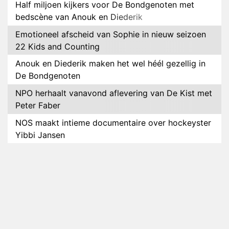
Half miljoen kijkers voor De Bondgenoten met
bedscène van Anouk en Diederik
Emotioneel afscheid van Sophie in nieuw seizoen
22 Kids and Counting
Anouk en Diederik maken het wel héél gezellig in
De Bondgenoten
NPO herhaalt vanavond aflevering van De Kist met
Peter Faber
NOS maakt intieme documentaire over hockeyster
Yibbi Jansen
Petra Grijzen presenteert nieuwe NTR-serie Klaar
voor de oorlog
Streamingtip: Élite combineert mysterie met
romantie
Louis van Gaal en Danny Blind te gast in speciale
aflevering van Tussen de Palen