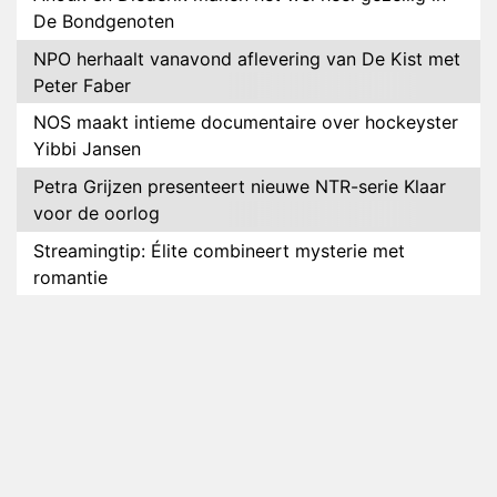
De Bondgenoten
NPO herhaalt vanavond aflevering van De Kist met
Peter Faber
NOS maakt intieme documentaire over hockeyster
Yibbi Jansen
Petra Grijzen presenteert nieuwe NTR-serie Klaar
voor de oorlog
Streamingtip: Élite combineert mysterie met
romantie
Louis van Gaal en Danny Blind te gast in speciale
aflevering van Tussen de Palen
Plottwist: Diederik zou De Bondgenoten alsnog
hebben verlaten
RTL voegt negende B&B-eigenaar toe aan nieuw
seizoen B&B Vol Liefde