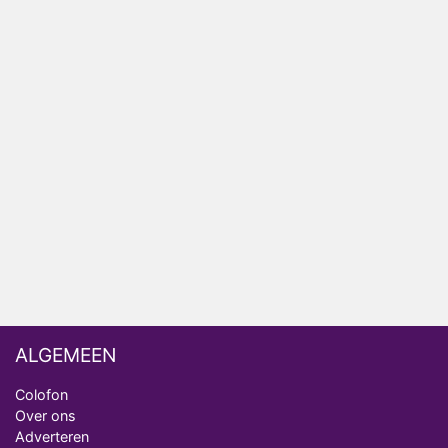
HBO Max zendt voor het eerst alle onderdelen van
het EK Atletiek uit
Relatie Anouk en Diederik strandt na exit uit De
Bondgenoten
Nederlanders kijken B&B Vol Liefde vooral voor
ongemakkelijke momenten
Ron Jans maakt dit seizoen zijn opwachting als
analist
Deze tien BN'ers doen mee aan het nieuwe seizoen
van Bestemming X
ALGEMEEN
Colofon
Over ons
Adverteren