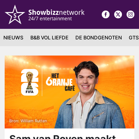
NIEUWS
B&B VOL LIEFDE
DE BONDGENOTEN
GTS
Bron: William Rutten
Sam van Royen maakt