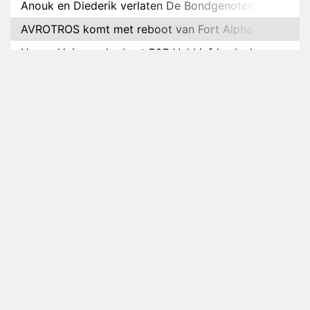
Anouk en Diederik verlaten De Bondgenoten
AVROTROS komt met reboot van Fort Alpha
Henny Huisman herkent B&B Vol Liefde-deelnemer
Fred niet terug op televisie
Omroep Zwart volgt jonge emigranten in nieuwe
realityserie Welkom Terug
Arnout Hauben en vrienden doorkruisen de
Pyreneeën in nieuwe tv-serie
Op déze datum begint het nieuwe seizoen van
Vandaag Inside
Anouk biecht gevoelens voor Diederik op in De
Bondgenoten
NOS doet live verslag van slotdag WorldPride
Amsterdam 2026
Anouk en Diederik botsen keihard in De
Bondgenoten