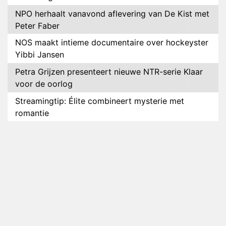
NPO herhaalt vanavond aflevering van De Kist met
Peter Faber
NOS maakt intieme documentaire over hockeyster
Yibbi Jansen
Petra Grijzen presenteert nieuwe NTR-serie Klaar
voor de oorlog
Streamingtip: Élite combineert mysterie met
romantie
Louis van Gaal en Danny Blind te gast in speciale
aflevering van Tussen de Palen
Plottwist: Diederik zou De Bondgenoten alsnog
hebben verlaten
RTL voegt negende B&B-eigenaar toe aan nieuw
seizoen B&B Vol Liefde
HBO Max zendt voor het eerst alle onderdelen van