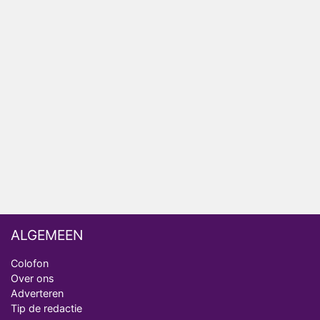
het EK Atletiek uit
Relatie Anouk en Diederik strandt na exit uit De
Bondgenoten
Nederlanders kijken B&B Vol Liefde vooral voor
ongemakkelijke momenten
Ron Jans maakt dit seizoen zijn opwachting als
analist
Deze tien BN'ers doen mee aan het nieuwe seizoen
van Bestemming X
ALGEMEEN
Colofon
Over ons
Adverteren
Tip de redactie