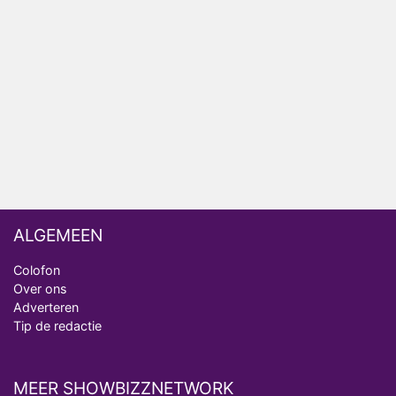
ongemakkelijke momenten
Ron Jans maakt dit seizoen zijn opwachting als
analist
Deze tien BN'ers doen mee aan het nieuwe seizoen
van Bestemming X
Vanavond op tv: jubileumseizoen van Van
Onschatbare Waarde gaat van start
ALGEMEEN
Colofon
Over ons
Adverteren
Tip de redactie
MEER SHOWBIZZNETWORK