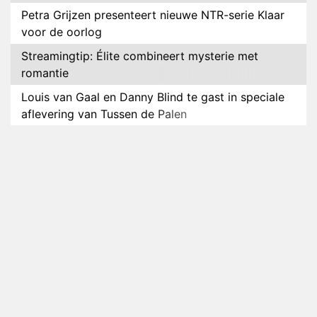
Petra Grijzen presenteert nieuwe NTR-serie Klaar
voor de oorlog
Streamingtip: Élite combineert mysterie met
romantie
Louis van Gaal en Danny Blind te gast in speciale
aflevering van Tussen de Palen
Plottwist: Diederik zou De Bondgenoten alsnog
hebben verlaten
RTL voegt negende B&B-eigenaar toe aan nieuw
seizoen B&B Vol Liefde
HBO Max zendt voor het eerst alle onderdelen van
het EK Atletiek uit
Relatie Anouk en Diederik strandt na exit uit De
Bondgenoten
Nederlanders kijken B&B Vol Liefde vooral voor