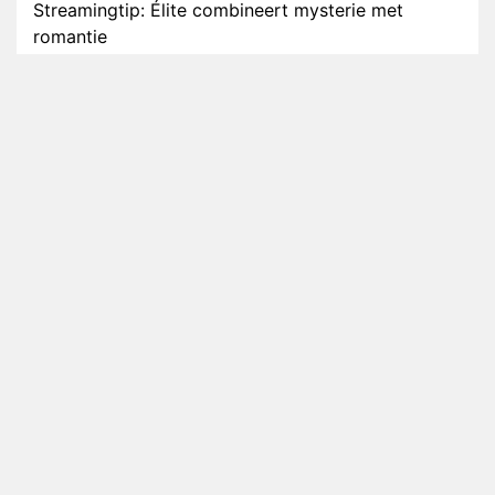
Streamingtip: Élite combineert mysterie met
romantie
Louis van Gaal en Danny Blind te gast in speciale
aflevering van Tussen de Palen
Plottwist: Diederik zou De Bondgenoten alsnog
hebben verlaten
RTL voegt negende B&B-eigenaar toe aan nieuw
seizoen B&B Vol Liefde
HBO Max zendt voor het eerst alle onderdelen van
het EK Atletiek uit
Relatie Anouk en Diederik strandt na exit uit De
Bondgenoten
Nederlanders kijken B&B Vol Liefde vooral voor
ongemakkelijke momenten
Ron Jans maakt dit seizoen zijn opwachting als
analist