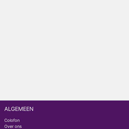
Winnaar 31e cyclus De Bondgenoten gelekt
Anouk en Diederik verlaten De Bondgenoten
AVROTROS komt met reboot van Fort Alpha
Henny Huisman herkent B&B Vol Liefde-deelnemer
Fred niet terug op televisie
Omroep Zwart volgt jonge emigranten in nieuwe
realityserie Welkom Terug
ALGEMEEN
Colofon
Over ons