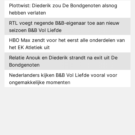
Plottwist: Diederik zou De Bondgenoten alsnog
hebben verlaten
RTL voegt negende B&B-eigenaar toe aan nieuw
seizoen B&B Vol Liefde
HBO Max zendt voor het eerst alle onderdelen van
het EK Atletiek uit
Relatie Anouk en Diederik strandt na exit uit De
Bondgenoten
Nederlanders kijken B&B Vol Liefde vooral voor
ongemakkelijke momenten
Ron Jans maakt dit seizoen zijn opwachting als
analist
Deze tien BN'ers doen mee aan het nieuwe seizoen
van Bestemming X
Vanavond op tv: jubileumseizoen van Van
Onschatbare Waarde gaat van start