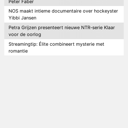
Peter Faber
NOS maakt intieme documentaire over hockeyster
Yibbi Jansen
Petra Grijzen presenteert nieuwe NTR-serie Klaar
voor de oorlog
Streamingtip: Élite combineert mysterie met
romantie
Louis van Gaal en Danny Blind te gast in speciale
aflevering van Tussen de Palen
Plottwist: Diederik zou De Bondgenoten alsnog
hebben verlaten
RTL voegt negende B&B-eigenaar toe aan nieuw
seizoen B&B Vol Liefde
HBO Max zendt voor het eerst alle onderdelen van
het EK Atletiek uit
Relatie Anouk en Diederik strandt na exit uit De