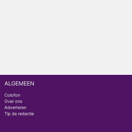
Bondgenoten
Nederlanders kijken B&B Vol Liefde vooral voor
ongemakkelijke momenten
Ron Jans maakt dit seizoen zijn opwachting als
analist
Deze tien BN'ers doen mee aan het nieuwe seizoen
van Bestemming X
ALGEMEEN
Colofon
Over ons
Adverteren
Tip de redactie