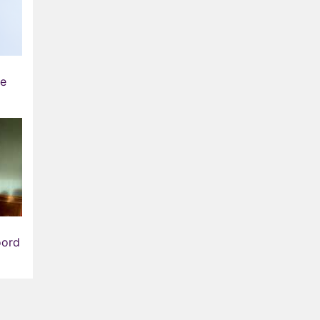
de
oord