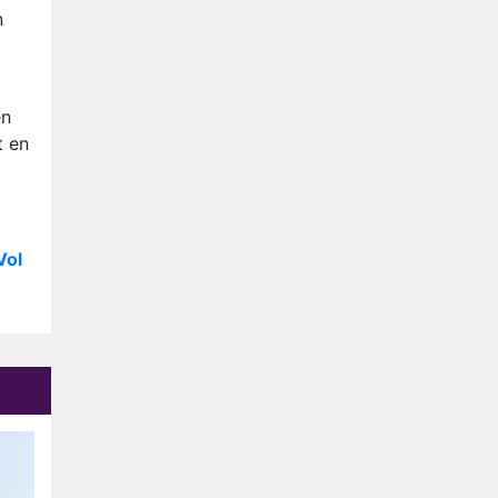
Relatie Anouk en Diederik
n
strandt na exit uit De
Bondgenoten
Nederlanders kijken B&B Vol
Liefde vooral voor
en
ongemakkelijke momenten
Ron Jans maakt dit seizoen
t en
zijn opwachting als analist
Deze tien BN'ers doen mee
aan het nieuwe seizoen van
Bestemming X
Vol