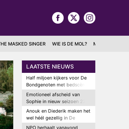
THE MASKED SINGER
WIE IS DE MOL?
MAFS
LAATSTE NIEUWS
Half miljoen kijkers voor De
Bondgenoten met bedscène
van Anouk en Diederik
Emotioneel afscheid van
Sophie in nieuw seizoen 22
Kids and Counting
Anouk en Diederik maken het
wel héél gezellig in De
Bondgenoten
NPO herhaalt vanavond