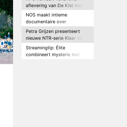
aflevering van De Kist met
Peter Faber
NOS maakt intieme
documentaire over
hockeyster Yibbi Jansen
Petra Grijzen presenteert
nieuwe NTR-serie Klaar voor
de oorlog
Streamingtip: Élite
combineert mysterie met
romantie
Louis van Gaal en Danny
Blind te gast in speciale
aflevering van Tussen de
Plottwist: Diederik zou De
Palen
Bondgenoten alsnog hebben
verlaten
RTL voegt negende B&B-
eigenaar toe aan nieuw
seizoen B&B Vol Liefde
HBO Max zendt voor het
eerst alle onderdelen van het
EK Atletiek uit