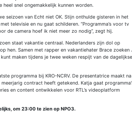
die heel snel ongemakkelijk kunnen worden.
uwe seizoen van Echt niet OK. Stijn onthulde gisteren in het
met televisie en nu gaat schilderen. “Programma’s voor tv
or de camera hoef ik niet meer zo nodig”, zegt hij.
izoen staat vakantie centraal. Nederlanders zijn dol op
ol op hen. Samen met rapper en vakantiehater Brace zoeken 
t kunt maken tijdens je twee weken respijt van de dagelijks
laatste programma bij KRO-NCRV. De presentatrice maakt na
 meerjarig contract heeft getekend. Katja gaat programma’
ries en content ontwikkelen voor RTL’s videoplatform
kelijks, om 23:00 te zien op NPO3.