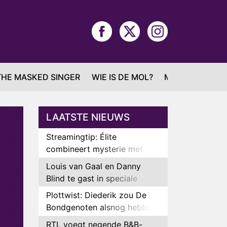
THE MASKED SINGER
WIE IS DE MOL?
MAFS
LAATSTE NIEUWS
Streamingtip: Élite
combineert mysterie met
romantie
Louis van Gaal en Danny
Blind te gast in speciale
aflevering van Tussen de
Plottwist: Diederik zou De
Palen
Bondgenoten alsnog hebben
verlaten
RTL voegt negende B&B-