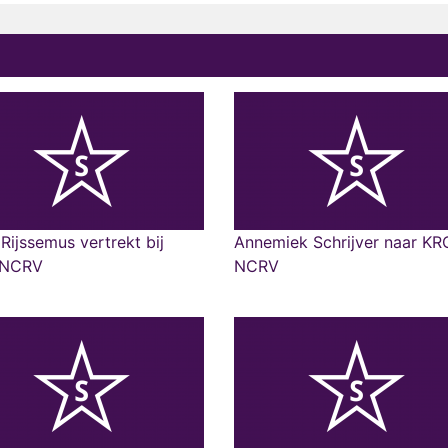
Rijssemus vertrekt bij
Annemiek Schrijver naar KR
-NCRV
NCRV