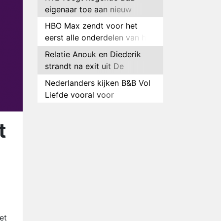
eigenaar toe aan nieuw
seizoen B&B Vol Liefde
HBO Max zendt voor het
eerst alle onderdelen van het
EK Atletiek uit
Relatie Anouk en Diederik
strandt na exit uit De
Bondgenoten
Nederlanders kijken B&B Vol
Liefde vooral voor
ongemakkelijke momenten
Ron Jans maakt dit seizoen
zijn opwachting als analist
t
Deze tien BN'ers doen mee
aan het nieuwe seizoen van
Bestemming X
Vanavond op tv:
jubileumseizoen van Van
Onschatbare Waarde gaat
Winnaar 31e cyclus De
van start
Bondgenoten gelekt
et