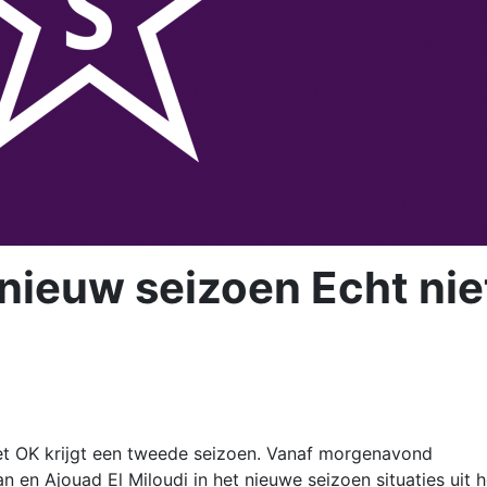
ieuw seizoen Echt nie
et OK krijgt een tweede seizoen. Vanaf morgenavond
en Ajouad El Miloudi in het nieuwe seizoen situaties uit h