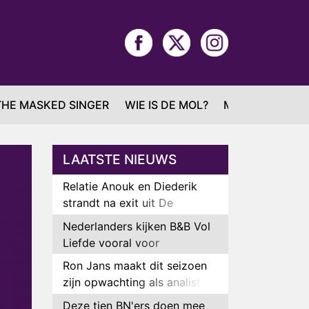
THE MASKED SINGER
WIE IS DE MOL?
MAFS
LAATSTE NIEUWS
Relatie Anouk en Diederik
strandt na exit uit De
Bondgenoten
Nederlanders kijken B&B Vol
Liefde vooral voor
ongemakkelijke momenten
Ron Jans maakt dit seizoen
zijn opwachting als analist
Deze tien BN'ers doen mee