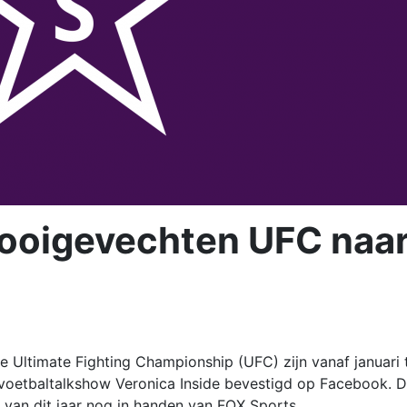
ooigevechten UFC naa
e Ultimate Fighting Championship (UFC) zijn vanaf januari 
e voetbaltalkshow Veronica Inside bevestigd op Facebook. 
 van dit jaar nog in handen van FOX Sports.