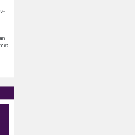
Op déze datum begint het
nieuwe seizoen van Vandaag
tv-
Inside
Anouk biecht gevoelens voor
Diederik op in De
Bondgenoten
NOS doet live verslag van
an
slotdag WorldPride
 met
Amsterdam 2026
Anouk en Diederik botsen
keihard in De Bondgenoten