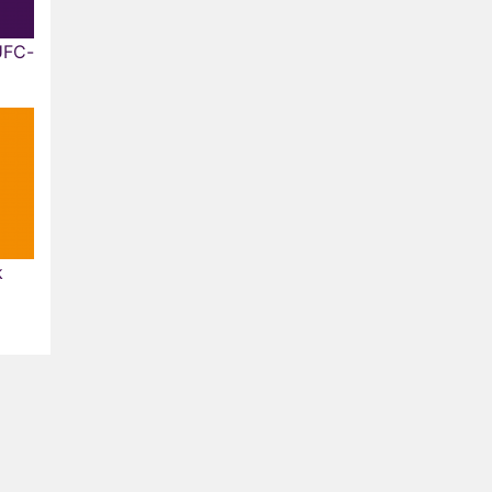
UFC-
k