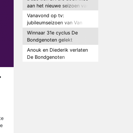
aan het nieuwe seizoen van
Bestemming X
Vanavond op tv:
jubileumseizoen van Van
Onschatbare Waarde gaat
Winnaar 31e cyclus De
van start
Bondgenoten gelekt
Anouk en Diederik verlaten
De Bondgenoten
AVROTROS komt met reboot
van Fort Alpha
r
Henny Huisman herkent B&B
Vol Liefde-deelnemer Fred
niet terug op televisie
Omroep Zwart volgt jonge
emigranten in nieuwe
realityserie Welkom Terug
Arnout Hauben en vrienden
te
doorkruisen de Pyreneeën in
De
nieuwe tv-serie