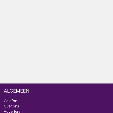
Ron Jans maakt dit seizoen zijn opwachting als
analist
Deze tien BN'ers doen mee aan het nieuwe seizoen
van Bestemming X
Vanavond op tv: jubileumseizoen van Van
Onschatbare Waarde gaat van start
Winnaar 31e cyclus De Bondgenoten gelekt
Anouk en Diederik verlaten De Bondgenoten
ALGEMEEN
Colofon
Over ons
Adverteren