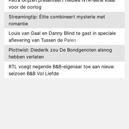
Petra Grijzen presenteert nieuwe NTR-serie Klaar
voor de oorlog
Streamingtip: Élite combineert mysterie met
romantie
Louis van Gaal en Danny Blind te gast in speciale
aflevering van Tussen de Palen
Plottwist: Diederik zou De Bondgenoten alsnog
hebben verlaten
RTL voegt negende B&B-eigenaar toe aan nieuw
seizoen B&B Vol Liefde
HBO Max zendt voor het eerst alle onderdelen van
het EK Atletiek uit
Relatie Anouk en Diederik strandt na exit uit De
Bondgenoten
Nederlanders kijken B&B Vol Liefde vooral voor
ongemakkelijke momenten