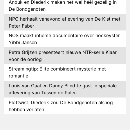
Anouk en Diederik maken het wel héél gezellig in
De Bondgenoten
NPO herhaalt vanavond aflevering van De Kist met
Peter Faber
NOS maakt intieme documentaire over hockeyster
Yibbi Jansen
Petra Grijzen presenteert nieuwe NTR-serie Klaar
voor de oorlog
Streamingtip: Élite combineert mysterie met
romantie
Louis van Gaal en Danny Blind te gast in speciale
aflevering van Tussen de Palen
Plottwist: Diederik zou De Bondgenoten alsnog
hebben verlaten
RTL voegt negende B&B-eigenaar toe aan nieuw
seizoen B&B Vol Liefde