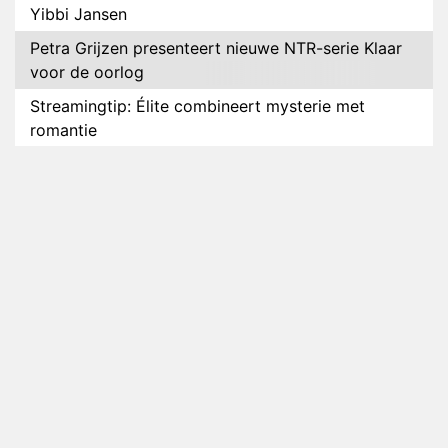
Yibbi Jansen
Petra Grijzen presenteert nieuwe NTR-serie Klaar
voor de oorlog
Streamingtip: Élite combineert mysterie met
romantie
Louis van Gaal en Danny Blind te gast in speciale
aflevering van Tussen de Palen
Plottwist: Diederik zou De Bondgenoten alsnog
hebben verlaten
RTL voegt negende B&B-eigenaar toe aan nieuw
seizoen B&B Vol Liefde
HBO Max zendt voor het eerst alle onderdelen van
het EK Atletiek uit
Relatie Anouk en Diederik strandt na exit uit De
Bondgenoten