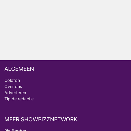
Nederlanders kijken B&B Vol Liefde vooral voor
ongemakkelijke momenten
Ron Jans maakt dit seizoen zijn opwachting als
analist
Deze tien BN'ers doen mee aan het nieuwe seizoen
van Bestemming X
ALGEMEEN
Colofon
Over ons
Adverteren
Tip de redactie
MEER SHOWBIZZNETWORK
Big Brother