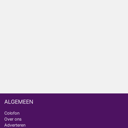
Relatie Anouk en Diederik strandt na exit uit De
Bondgenoten
Nederlanders kijken B&B Vol Liefde vooral voor
ongemakkelijke momenten
Ron Jans maakt dit seizoen zijn opwachting als
analist
Deze tien BN'ers doen mee aan het nieuwe seizoen
van Bestemming X
Vanavond op tv: jubileumseizoen van Van
Onschatbare Waarde gaat van start
ALGEMEEN
Colofon
Over ons
Adverteren