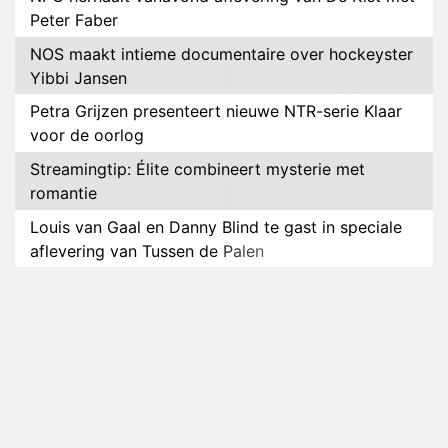
Peter Faber
NOS maakt intieme documentaire over hockeyster
Yibbi Jansen
Petra Grijzen presenteert nieuwe NTR-serie Klaar
voor de oorlog
Streamingtip: Élite combineert mysterie met
romantie
Louis van Gaal en Danny Blind te gast in speciale
aflevering van Tussen de Palen
Plottwist: Diederik zou De Bondgenoten alsnog
hebben verlaten
RTL voegt negende B&B-eigenaar toe aan nieuw
seizoen B&B Vol Liefde
HBO Max zendt voor het eerst alle onderdelen van
het EK Atletiek uit