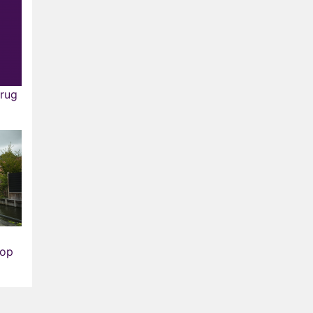
erug
 op