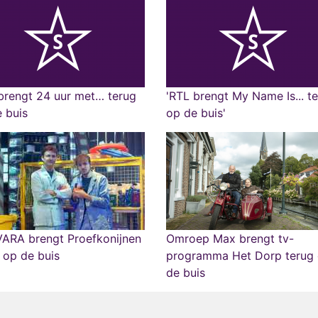
brengt 24 uur met… terug
'RTL brengt My Name Is... t
 buis
op de buis'
ARA brengt Proefkonijnen
Omroep Max brengt tv-
 op de buis
programma Het Dorp terug
de buis