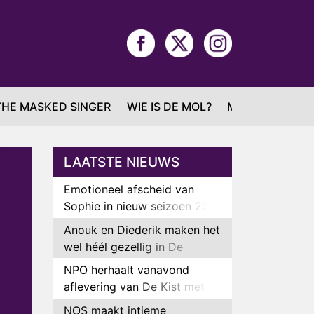
THE MASKED SINGER
WIE IS DE MOL?
MAFS
LAATSTE NIEUWS
Emotioneel afscheid van
Sophie in nieuw seizoen 22
Kids and Counting
Anouk en Diederik maken het
wel héél gezellig in De
Bondgenoten
NPO herhaalt vanavond
aflevering van De Kist met
Peter Faber
NOS maakt intieme