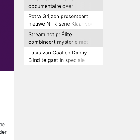
documentaire over
hockeyster Yibbi Jansen
Petra Grijzen presenteert
nieuwe NTR-serie Klaar voor
de oorlog
Streamingtip: Élite
combineert mysterie met
romantie
Louis van Gaal en Danny
Blind te gast in speciale
aflevering van Tussen de
Plottwist: Diederik zou De
Palen
Bondgenoten alsnog hebben
verlaten
RTL voegt negende B&B-
eigenaar toe aan nieuw
seizoen B&B Vol Liefde
HBO Max zendt voor het
eerst alle onderdelen van het
EK Atletiek uit
Relatie Anouk en Diederik
de
strandt na exit uit De
der
Bondgenoten