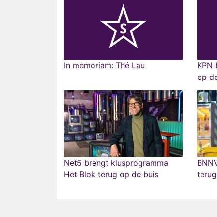
In memoriam: Thé Lau
KPN 
op de
Net5 brengt klusprogramma
BNNV
Het Blok terug op de buis
terug