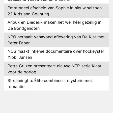
Emotioneel afscheid van Sophie in nieuw seizoen
22 Kids and Counting
Anouk en Diederik maken het wel héél gezellig in
De Bondgenoten
NPO herhaalt vanavond aflevering van De Kist met
Peter Faber
NOS maakt intieme documentaire over hockeyster
Yibbi Jansen
Petra Grijzen presenteert nieuwe NTR-serie Klaar
voor de oorlog
Streamingtip: Élite combineert mysterie met
romantie
Louis van Gaal en Danny Blind te gast in speciale
aflevering van Tussen de Palen
Plottwist: Diederik zou De Bondgenoten alsnog