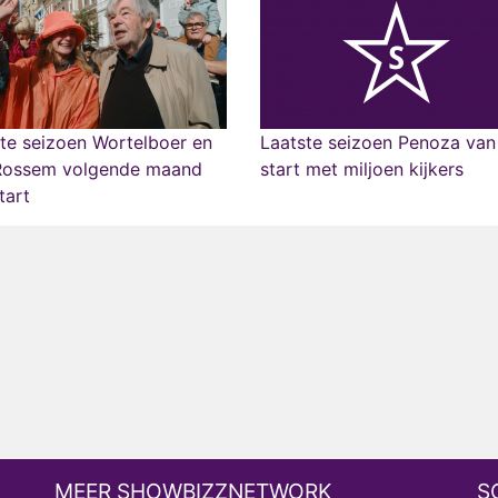
te seizoen Wortelboer en
Laatste seizoen Penoza van
Rossem volgende maand
start met miljoen kijkers
tart
MEER SHOWBIZZNETWORK
S