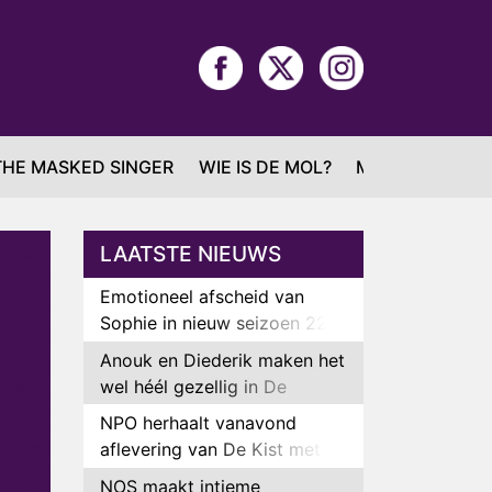
THE MASKED SINGER
WIE IS DE MOL?
MAFS
LAATSTE NIEUWS
Emotioneel afscheid van
Sophie in nieuw seizoen 22
Kids and Counting
Anouk en Diederik maken het
wel héél gezellig in De
Bondgenoten
NPO herhaalt vanavond
aflevering van De Kist met
Peter Faber
NOS maakt intieme