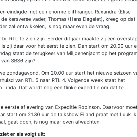
oen eindigde met een enorme cliffhanger. Ruxandra (Elise
n de kersverse vader, Thomas (Hans Dagelet), kreeg op dat
er zal ontwikkelen, is nog maar even de vraag.
 bij RTL te zien zijn. Eerder dit jaar maakte zij een oversta
s zij daar voor het eerst te zien. Dan start om 20.00 uur 
ondag staat de terugkeer van Miljoenenjacht op het progra
 van SBS6 zijn?
we zondagavond. Om 20.00 uur start het nieuwe seizoen v
rhuisd van RTL 5 naar RTL 4. Volgende week staat het
n Linda. Dat wordt nog een flinke expeditie om dat te
de eerste aflevering van Expeditie Robinson. Daarvoor moet
ar start om 21.30 uur de talkshow Eiland praat met Luuk Ik
aal, gaat doen, is nog maar even afwachten.
t er als volgt uit: