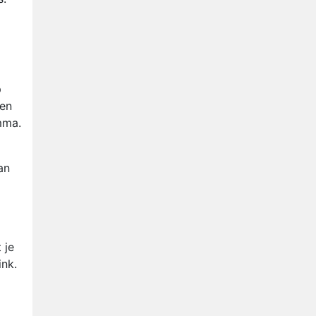
Nederlanders kijken B&B Vol
Liefde vooral voor
ongemakkelijke momenten
Ron Jans maakt dit seizoen
zijn opwachting als analist
Deze tien BN'ers doen mee
p
aan het nieuwe seizoen van
een
Bestemming X
mma.
Vanavond op tv:
jubileumseizoen van Van
Onschatbare Waarde gaat
an
van start
 je
ink.