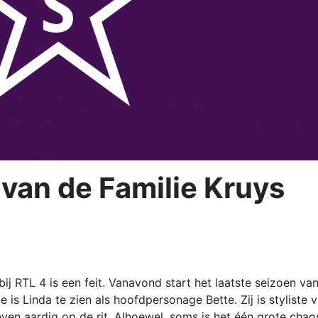
 van de Familie Kruys
bij RTL 4 is een feit. Vanavond start het laatste seizoen va
ie is Linda te zien als hoofdpersonage Bette. Zij is styliste 
ven aardig op de rit. Alhoewel, soms is het één grote chao