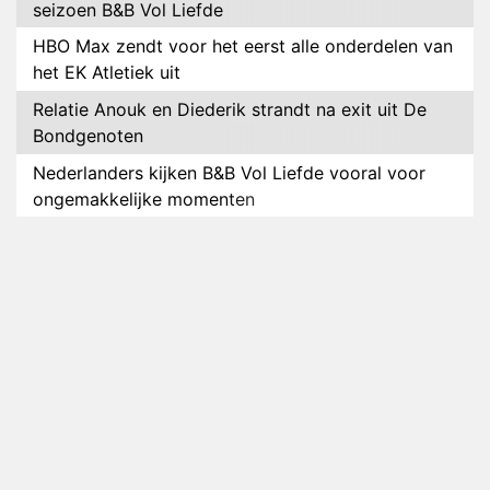
seizoen B&B Vol Liefde
HBO Max zendt voor het eerst alle onderdelen van
het EK Atletiek uit
Relatie Anouk en Diederik strandt na exit uit De
Bondgenoten
Nederlanders kijken B&B Vol Liefde vooral voor
ongemakkelijke momenten
Ron Jans maakt dit seizoen zijn opwachting als
analist
Deze tien BN'ers doen mee aan het nieuwe seizoen
van Bestemming X
Vanavond op tv: jubileumseizoen van Van
Onschatbare Waarde gaat van start
Winnaar 31e cyclus De Bondgenoten gelekt
Anouk en Diederik verlaten De Bondgenoten