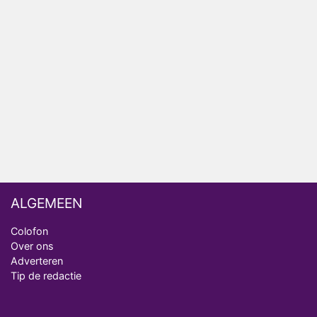
AVROTROS komt met reboot van Fort Alpha
Henny Huisman herkent B&B Vol Liefde-deelnemer
Fred niet terug op televisie
Omroep Zwart volgt jonge emigranten in nieuwe
realityserie Welkom Terug
ALGEMEEN
Colofon
Over ons
Adverteren
Tip de redactie