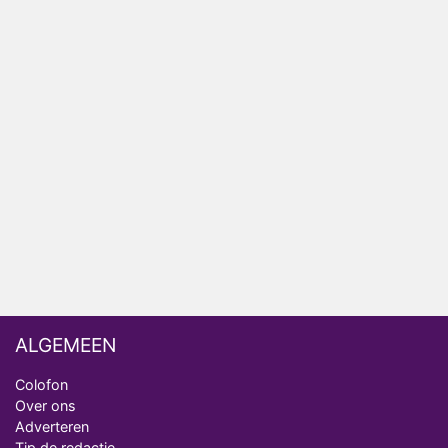
Anouk en Diederik verlaten De Bondgenoten
AVROTROS komt met reboot van Fort Alpha
Henny Huisman herkent B&B Vol Liefde-deelnemer
Fred niet terug op televisie
Omroep Zwart volgt jonge emigranten in nieuwe
realityserie Welkom Terug
ALGEMEEN
Colofon
Over ons
Adverteren
Tip de redactie