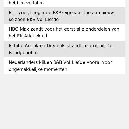
hebben verlaten
RTL voegt negende B&B-eigenaar toe aan nieuw
seizoen B&B Vol Liefde
HBO Max zendt voor het eerst alle onderdelen van
het EK Atletiek uit
Relatie Anouk en Diederik strandt na exit uit De
Bondgenoten
Nederlanders kijken B&B Vol Liefde vooral voor
ongemakkelijke momenten
Ron Jans maakt dit seizoen zijn opwachting als
analist
Deze tien BN'ers doen mee aan het nieuwe seizoen
van Bestemming X
Vanavond op tv: jubileumseizoen van Van
Onschatbare Waarde gaat van start
Winnaar 31e cyclus De Bondgenoten gelekt