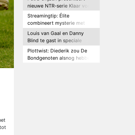
nieuwe NTR-serie Klaar voor
de oorlog
Streamingtip: Élite
combineert mysterie met
romantie
Louis van Gaal en Danny
Blind te gast in speciale
aflevering van Tussen de
Plottwist: Diederik zou De
Palen
Bondgenoten alsnog hebben
verlaten
RTL voegt negende B&B-
eigenaar toe aan nieuw
seizoen B&B Vol Liefde
HBO Max zendt voor het
eerst alle onderdelen van het
EK Atletiek uit
Relatie Anouk en Diederik
strandt na exit uit De
Bondgenoten
Nederlanders kijken B&B Vol
het
Liefde vooral voor
tot
ongemakkelijke momenten