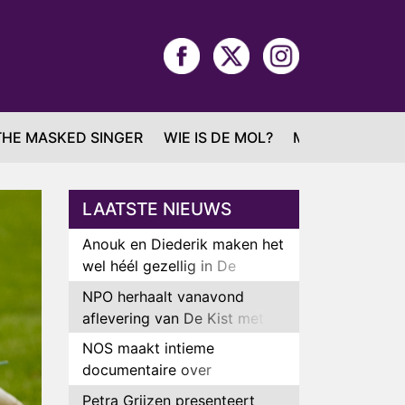
THE MASKED SINGER
WIE IS DE MOL?
MAFS
LAATSTE NIEUWS
Anouk en Diederik maken het
wel héél gezellig in De
Bondgenoten
NPO herhaalt vanavond
aflevering van De Kist met
Peter Faber
NOS maakt intieme
documentaire over
hockeyster Yibbi Jansen
Petra Grijzen presenteert